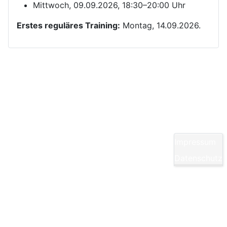
Mittwoch, 09.09.2026, 18:30–20:00 Uhr
Erstes reguläres Training:
Montag, 14.09.2026.
Kontakt
Yom Chi Kwan Taekwon-Do Ditzingen e. V.
Maikammerstraße 7
70499 Stuttgart
Impressum
E-Mail:
Diese E-Mail-Adresse ist vor Spambots
Datenschutz
geschützt! Zur Anzeige muss JavaScript
eingeschaltet sein.
Tel.: 0711/860940