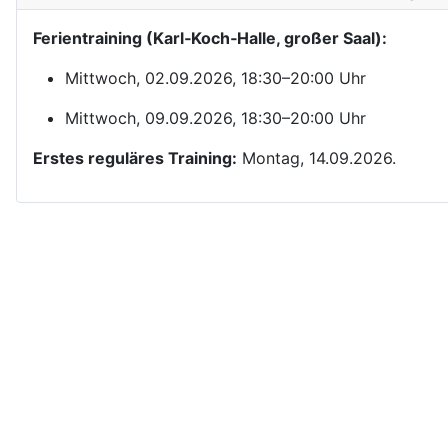
Ferientraining (Karl‑Koch‑Halle, großer Saal):
Mittwoch, 02.09.2026, 18:30–20:00 Uhr
Mittwoch, 09.09.2026, 18:30–20:00 Uhr
Erstes reguläres Training:
Montag, 14.09.2026.
Kontakt
Yom Chi Kwan Taekwon-Do Ditzingen e. V.
Maikammerstraße 7
70499 Stuttgart
E-Mail:
Diese E-Mail-Adresse ist vor Spambots geschützt! Zur An