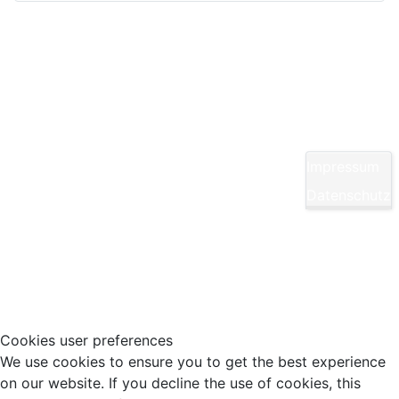
Kontakt
Yom Chi Kwan Taekwon-Do Ditzingen e. V.
Maikammerstraße 7
70499 Stuttgart
Impressum
E-Mail:
Diese E-Mail-Adresse ist vor Spambots
Datenschutz
geschützt! Zur Anzeige muss JavaScript
eingeschaltet sein.
Tel.: 0711/860940
Cookies user preferences
We use cookies to ensure you to get the best experience
on our website. If you decline the use of cookies, this