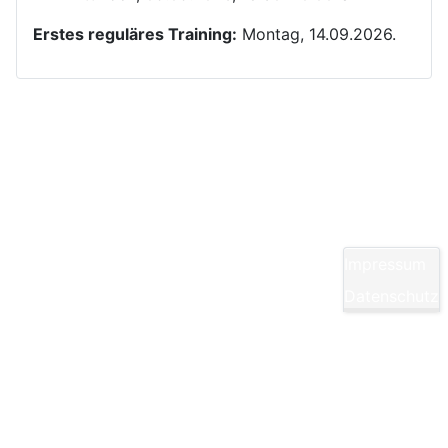
Erstes reguläres Training:
Montag, 14.09.2026.
Kontakt
Yom Chi Kwan Taekwon-Do Ditzingen e. V.
Maikammerstraße 7
70499 Stuttgart
Impressum
E-Mail:
Diese E-Mail-Adresse ist vor Spambots
Datenschutz
geschützt! Zur Anzeige muss JavaScript
eingeschaltet sein.
Tel.: 0711/860940