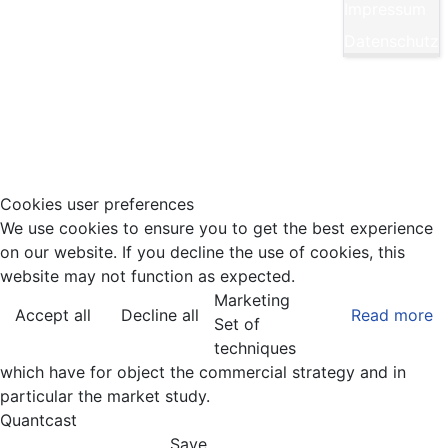
Impressum
E-Mail:
Diese E-Mail-Adresse ist vor Spambots
Datenschutz
geschützt! Zur Anzeige muss JavaScript
eingeschaltet sein.
Tel.: 0711/860940
Cookies user preferences
We use cookies to ensure you to get the best experience
on our website. If you decline the use of cookies, this
website may not function as expected.
Marketing
Accept all
Decline all
Read more
Set of
techniques
which have for object the commercial strategy and in
particular the market study.
Quantcast
Save